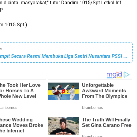
 dicintai masyarakat," tutur Dandim 1015/Spt Letkol Inf
.P
im 1015 Spt )
:
Kodim 1015/Sampit Secara Resmi Membuka Liga Santri Nusantara PSSI Piala Kasad Tahun 2022