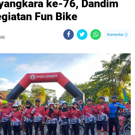
yangkara ke-76, Dandim
egiatan Fun Bike
Komentar (
)
WIB