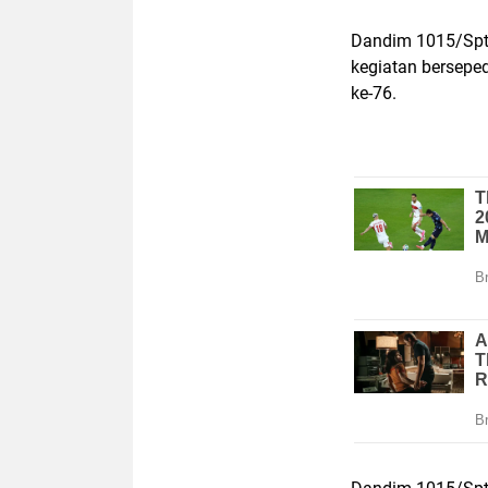
Dandim 1015/Spt 
kegiatan berseped
ke-76.