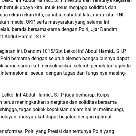
Letkol Inf Abdul Hamid., S.I.P menuturkan Tentunya kegiatan
an bentuk upaya kita untuk terus menjaga soliditas dan
mua rekan-rekan kita, sahabat-sahabat kita, mitra kita. TNI
ekan media, OKP, serta masyarakat yang selama ini
lalu berada bersama-sama dengan Polri, Ujar Dandim
nf Abdul Hamid., S.I.P
iatan ini, Dandim 1015/Spt Letkol Inf Abdul Hamid., S.I.P
Polri bersama dengan seluruh elemen bangsa lainnya dapat
uk sama-sama ikut mensukseskan seluruh perhelatan agenda
internasional, sesuai dengan tugas dan fungsinya masing-
etkol Inf Abdul Hamid., S.I.P juga berharap, Korps
 terus meningkatkan sinergitas dan soliditas bersama
ehingga, tugas pokok kepolisian dalam hal ini melindungi,
layani masyarakat dapat berjalan dengan optimal
nsformasi Polri yang Presisi dan tentunya Polri yang