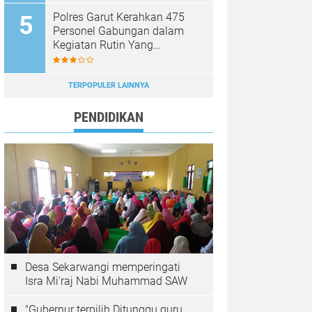
Polres Garut Kerahkan 475
Personel Gabungan dalam
Kegiatan Rutin Yang
Ditingkatkan, Ciptakan Situasi
Kamtibmas Tetap Aman dan
Kondusif
TERPOPULER LAINNYA
PENDIDIKAN
Desa Sekarwangi memperingati
Isra Mi'raj Nabi Muhammad SAW
"Gubernur terpilih Ditunggu guru