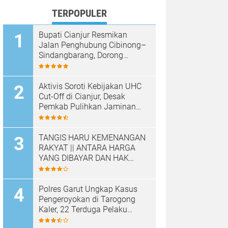
TERPOPULER
Bupati Cianjur Resmikan
Jalan Penghubung Cibinong–
Sindangbarang, Dorong
Konektivitas dan
Pertumbuhan Ekonomi
Cianjur Selatan
Aktivis Soroti Kebijakan UHC
Cut-Off di Cianjur, Desak
Pemkab Pulihkan Jaminan
Kesehatan Warga
TANGIS HARU KEMENANGAN
RAKYAT || ANTARA HARGA
YANG DIBAYAR DAN HAK
YANG DIRAMPAS
Polres Garut Ungkap Kasus
Pengeroyokan di Tarogong
Kaler, 22 Terduga Pelaku
Berhasil Diamankan