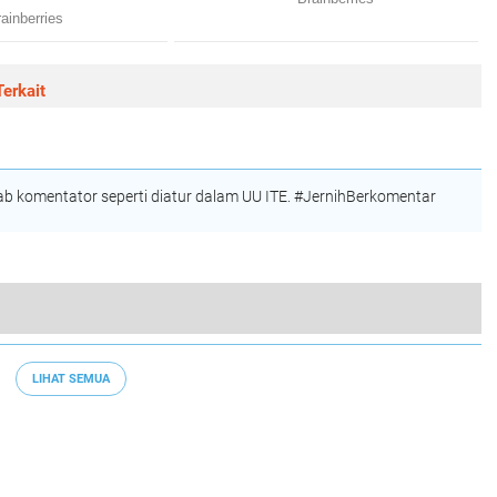
erkait
 komentator seperti diatur dalam UU ITE. #JernihBerkomentar
Dandim 1015/Spt Hadiri Kegiatan Fun Bike
LIHAT SEMUA