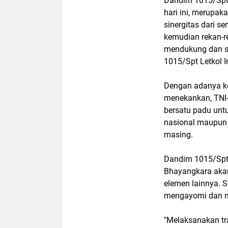
Dandim 1015/Spt 
hari ini, merupak
sinergitas dari se
kemudian rekan-r
mendukung dan se
1015/Spt Letkol I
Dengan adanya keg
menekankan, TNI-
bersatu padu unt
nasional maupun 
masing.
Dandim 1015/Spt L
Bhayangkara akan
elemen lainnya. S
mengayomi dan me
"Melaksanakan tra