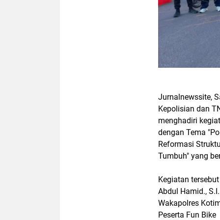
Jurnalnewssite, Sa
Kepolisian dan TN
menghadiri kegia
dengan Tema "Pol
Reformasi Strukt
Tumbuh" yang ber
Kegiatan tersebut
Abdul Hamid., S.I
Wakapolres Kotim,
Peserta Fun Bike