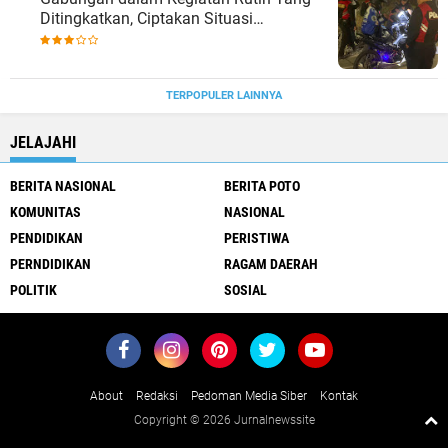
Ditingkatkan, Ciptakan Situasi
Kamtibmas Tetap Aman dan Kondusif
TERPOPULER LAINNYA
JELAJAHI
BERITA NASIONAL
BERITA POTO
KOMUNITAS
NASIONAL
PENDIDIKAN
PERISTIWA
PERNDIDIKAN
RAGAM DAERAH
POLITIK
SOSIAL
About
Redaksi
Pedoman Media Siber
Kontak
Copyright ©
2026 Jurnalnewssite