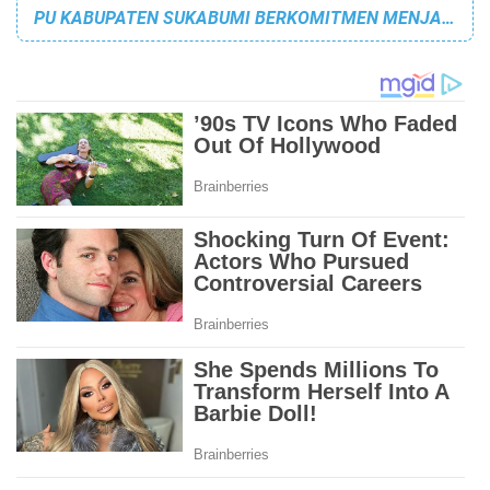
PU KABUPATEN SUKABUMI BERKOMITMEN MENJADIKAN SUKABUMI LEBIH BAIK