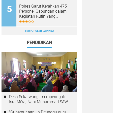
Polres Garut Kerahkan 475
Personel Gabungan dalam
Kegiatan Rutin Yang
Ditingkatkan, Ciptakan Situasi
Kamtibmas Tetap Aman dan
Kondusif
TERPOPULER LAINNYA
PENDIDIKAN
Desa Sekarwangi memperingati
Isra Mi'raj Nabi Muhammad SAW
"Gubernur terpilih Ditunggu guru