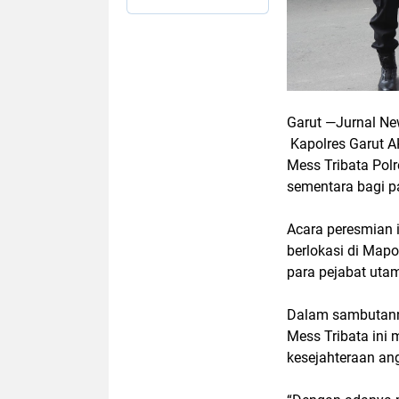
Garut —Jurnal Ne
Kapolres Garut 
Mess Tribata Pol
sementara bagi pa
Acara peresmian 
berlokasi di Mapo
para pejabat utam
Dalam sambutann
Mess Tribata ini 
kesejahteraan ang