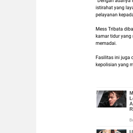
“Dengan adanya m
istirahat yang la
pelayanan kepada
Mess Tribata dib
kamar tidur yang r
memadai.
Fasilitas ini jug
kepolisian yang m