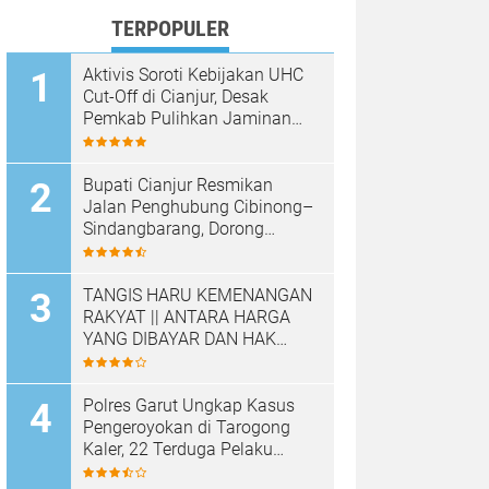
TERPOPULER
Aktivis Soroti Kebijakan UHC
Cut-Off di Cianjur, Desak
Pemkab Pulihkan Jaminan
Kesehatan Warga
Bupati Cianjur Resmikan
Jalan Penghubung Cibinong–
Sindangbarang, Dorong
Konektivitas dan
Pertumbuhan Ekonomi
Cianjur Selatan
TANGIS HARU KEMENANGAN
RAKYAT || ANTARA HARGA
YANG DIBAYAR DAN HAK
YANG DIRAMPAS
Polres Garut Ungkap Kasus
Pengeroyokan di Tarogong
Kaler, 22 Terduga Pelaku
Berhasil Diamankan