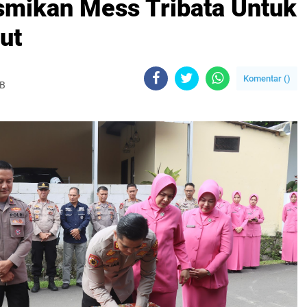
smikan Mess Tribata Untuk
ut
Komentar (
)
IB