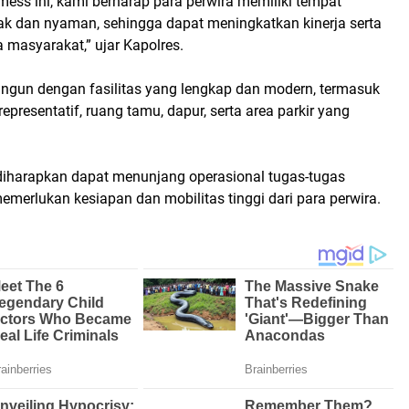
ess ini, kami berharap para perwira memiliki tempat
yak dan nyaman, sehingga dapat meningkatkan kinerja serta
 masyarakat,” ujar Kapolres.
angun dengan fasilitas yang lengkap dan modern, termasuk
epresentatif, ruang tamu, dapur, serta area parkir yang
a diharapkan dapat menunjang operasional tugas-tugas
emerlukan kesiapan dan mobilitas tinggi dari para perwira.