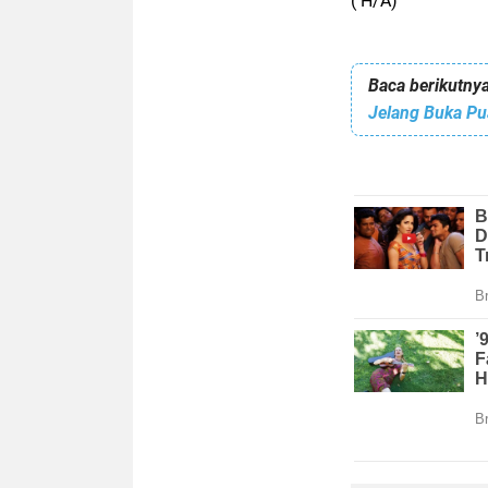
( H/A)
Baca berikutnya