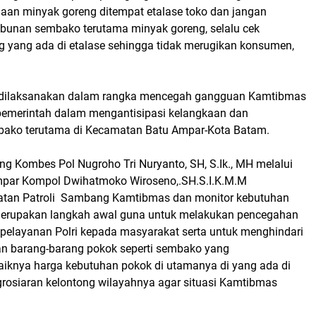
aan minyak goreng ditempat etalase toko dan jangan
unan sembako terutama minyak goreng, selalu cek
g yang ada di etalase sehingga tidak merugikan konsumen,
ga dilaksanakan dalam rangka mencegah gangguan Kamtibmas
emerintah dalam mengantisipasi kelangkaan dan
ako terutama di Kecamatan Batu Ampar-Kota Batam.
ng Kombes Pol Nugroho Tri Nuryanto, SH, S.Ik., MH melalui
mpar Kompol Dwihatmoko Wiroseno,.SH.S.I.K.M.M
atan Patroli Sambang Kamtibmas dan monitor kebutuhan
merupakan langkah awal guna untuk melakukan pencegahan
elayanan Polri kepada masyarakat serta untuk menghindari
an barang-barang pokok seperti sembako yang
iknya harga kebutuhan pokok di utamanya di yang ada di
grosiaran kelontong wilayahnya agar situasi Kamtibmas