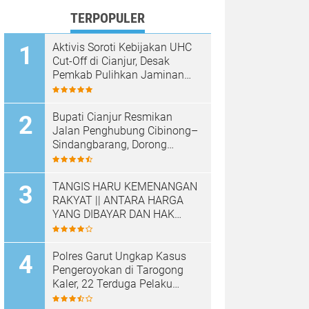
TERPOPULER
Aktivis Soroti Kebijakan UHC
Cut-Off di Cianjur, Desak
Pemkab Pulihkan Jaminan
Kesehatan Warga
Bupati Cianjur Resmikan
Jalan Penghubung Cibinong–
Sindangbarang, Dorong
Konektivitas dan
Pertumbuhan Ekonomi
Cianjur Selatan
TANGIS HARU KEMENANGAN
RAKYAT || ANTARA HARGA
YANG DIBAYAR DAN HAK
YANG DIRAMPAS
Polres Garut Ungkap Kasus
Pengeroyokan di Tarogong
Kaler, 22 Terduga Pelaku
Berhasil Diamankan