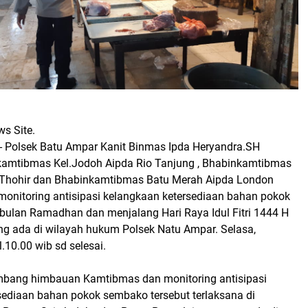
s Site.
g- Polsek Batu Ampar Kanit Binmas Ipda Heryandra.SH
amtibmas Kel.Jodoh Aipda Rio Tanjung , Bhabinkamtibmas
a Thohir dan Bhabinkamtibmas Batu Merah Aipda London
monitoring antisipasi kelangkaan ketersediaan bahan pokok
ulan Ramadhan dan menjalang Hari Raya Idul Fitri 1444 H
ang ada di wilayah hukum Polsek Natu Ampar. Selasa,
10.00 wib sd selesai.
bang himbauan Kamtibmas dan monitoring antisipasi
sediaan bahan pokok sembako tersebut terlaksana di