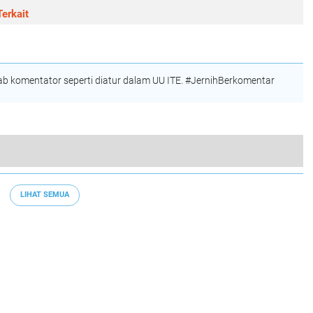
erkait
 komentator seperti diatur dalam UU ITE. #JernihBerkomentar
Cek Kestabilan Harga Dan Ketersediaan Bahan Pokok Di Pasar- Pasar Antisipasi Kelangkaan Sembako Selama Bulan Suci Ramadhan Dan Menjelang Hari Raya Idul Fitri 1444 H Di Wilayahnya Pada Tahun 2023
LIHAT SEMUA