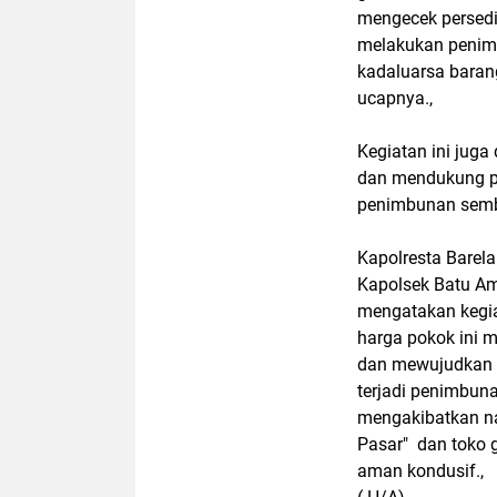
mengecek persedi
melakukan penimb
kadaluarsa baran
ucapnya.,
Kegiatan ini ju
dan mendukung p
penimbunan semb
Kapolresta Barela
Kapolsek Batu A
mengatakan kegi
harga pokok ini 
dan mewujudkan p
terjadi penimbun
mengakibatkan na
Pasar" dan toko 
aman kondusif.,