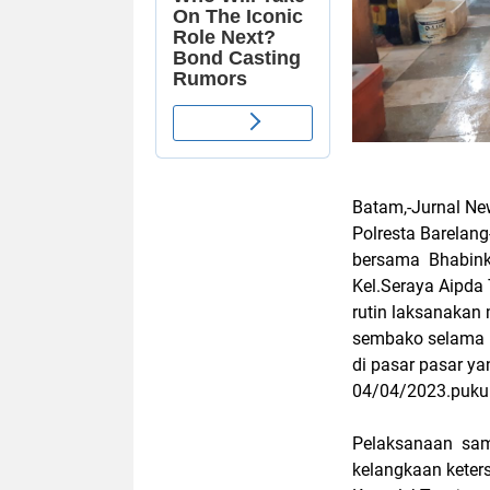
Batam,-Jurnal New
Polresta Barelan
bersama Bhabink
Kel.Seraya Aipd
rutin laksanakan 
sembako selama b
di pasar pasar y
04/04/2023.pukul.
Pelaksanaan sam
kelangkaan keter