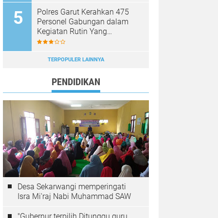
Polres Garut Kerahkan 475
Personel Gabungan dalam
Kegiatan Rutin Yang
Ditingkatkan, Ciptakan Situasi
Kamtibmas Tetap Aman dan
Kondusif
TERPOPULER LAINNYA
PENDIDIKAN
Desa Sekarwangi memperingati
Isra Mi'raj Nabi Muhammad SAW
"Gubernur terpilih Ditunggu guru