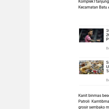
KomplekTtanjung 
Kecamatan Batu 
Kanit binmas be
Patroli Kamtibmas
grosir sembako 