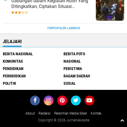
Gabungan dalam Kegiatan Rutin Yang
Ditingkatkan, Ciptakan Situasi
Kamtibmas Tetap Aman dan Kondusif
TERPOPULER LAINNYA
JELAJAHI
BERITA NASIONAL
BERITA POTO
KOMUNITAS
NASIONAL
PENDIDIKAN
PERISTIWA
PERNDIDIKAN
RAGAM DAERAH
POLITIK
SOSIAL
About
Redaksi
Pedoman Media Siber
Kontak
Copyright ©
2026 Jurnalnewssite