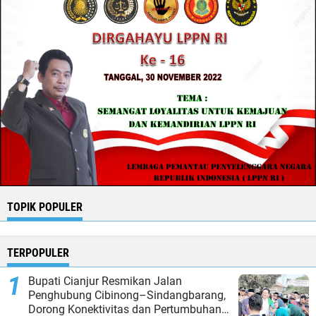
TOPIK POPULER
TERPOPULER
Bupati Cianjur Resmikan Jalan
Penghubung Cibinong–Sindangbarang,
Dorong Konektivitas dan Pertumbuhan