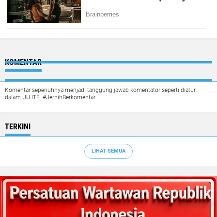
KOMENTAR
Komentar sepenuhnya menjadi tanggung jawab komentator seperti diatur
dalam UU ITE. #JernihBerkomentar
TERKINI
LIHAT SEMUA