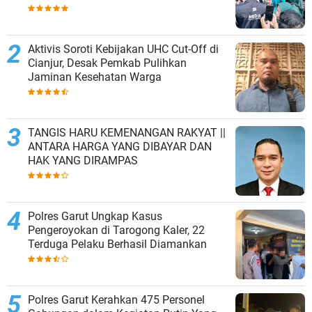
Ekonomi Cianjur Selatan
Aktivis Soroti Kebijakan UHC Cut-Off di
Cianjur, Desak Pemkab Pulihkan
Jaminan Kesehatan Warga
TANGIS HARU KEMENANGAN RAKYAT ||
ANTARA HARGA YANG DIBAYAR DAN
HAK YANG DIRAMPAS
Polres Garut Ungkap Kasus
Pengeroyokan di Tarogong Kaler, 22
Terduga Pelaku Berhasil Diamankan
Polres Garut Kerahkan 475 Personel