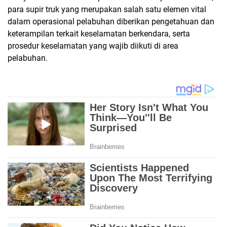
para supir truk yang merupakan salah satu elemen vital
dalam operasional pelabuhan diberikan pengetahuan dan
keterampilan terkait keselamatan berkendara, serta
prosedur keselamatan yang wajib diikuti di area
pelabuhan.