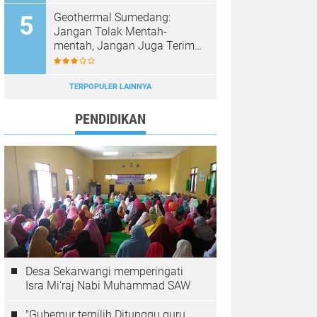
Kamtibmas Tetap Aman dan
Kondusif
Geothermal Sumedang:
Jangan Tolak Mentah-
mentah, Jangan Juga Terima
Buta. Selamatkan Alam,
Pasokan Listrik Terjamin.
TERPOPULER LAINNYA
PENDIDIKAN
Desa Sekarwangi memperingati
Isra Mi'raj Nabi Muhammad SAW
"Gubernur terpilih Ditunggu guru