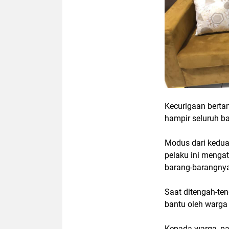
Kecurigaan berta
hampir seluruh ba
Modus dari kedua 
pelaku ini menga
barang-barangnya
Saat ditengah-te
bantu oleh warga 
Kepada warga, pa