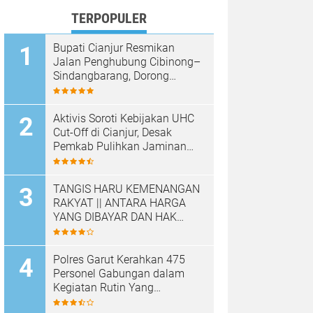
TERPOPULER
Bupati Cianjur Resmikan
Jalan Penghubung Cibinong–
Sindangbarang, Dorong
Konektivitas dan
Pertumbuhan Ekonomi
Cianjur Selatan
Aktivis Soroti Kebijakan UHC
Cut-Off di Cianjur, Desak
Pemkab Pulihkan Jaminan
Kesehatan Warga
TANGIS HARU KEMENANGAN
RAKYAT || ANTARA HARGA
YANG DIBAYAR DAN HAK
YANG DIRAMPAS
Polres Garut Kerahkan 475
Personel Gabungan dalam
Kegiatan Rutin Yang
Ditingkatkan, Ciptakan Situasi