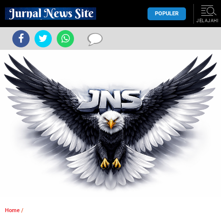
POPULER
JELAJAHI
Home
/