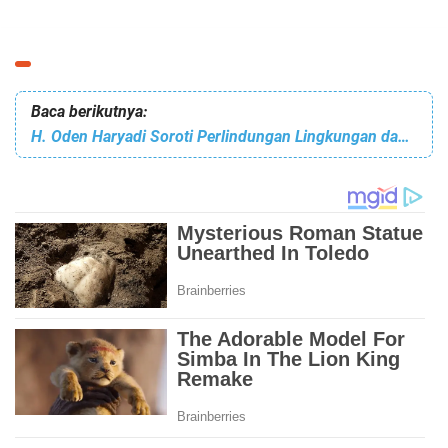
Baca berikutnya:
H. Oden Haryadi Soroti Perlindungan Lingkungan dan Peningkatan Mutu Pendidikan dalam Rapat Paripurna DPRD Jawa Barat