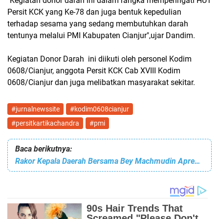
"Kegiatan donor darah ini dalam rangka memperingati HUT
Persit KCK yang Ke-78 dan juga bentuk kepedulian
terhadap sesama yang sedang membutuhkan darah
tentunya melalui PMI Kabupaten Cianjur",ujar Dandim.
Kegiatan Donor Darah ini diikuti oleh personel Kodim
0608/Cianjur, anggota Persit KCK Cab XVIII Kodim
0608/Cianjur dan juga melibatkan masyarakat sekitar.
#jurnalnewssite
#kodim0608cianjur
#persitkartikachandra
#pmi
Baca berikutnya:
Rakor Kepala Daerah Bersama Bey Machmudin Apresiasi Kerja Kolekif Bupati Dan Wali Kota