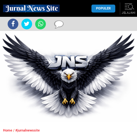
POPULER
JELAJAHI
Home
/
#jurnalnewssite