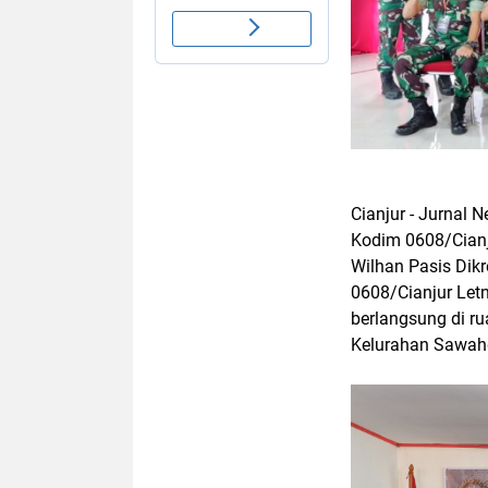
Cianjur - Jurnal N
Kodim 0608/Cianj
Wilhan Pasis Dik
0608/Cianjur Letn
berlangsung di ru
Kelurahan Sawahg