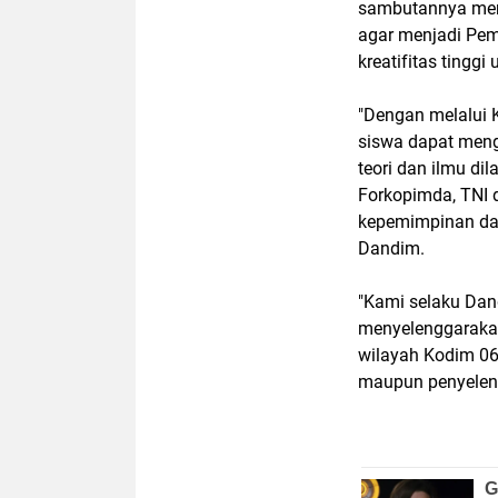
sambutannya meng
agar menjadi Pe
kreatifitas tingg
"Dengan melalui 
siswa dapat meng
teori dan ilmu dil
Forkopimda, TNI 
kepemimpinan dal
Dandim.
"Kami selaku Dan
menyelenggarakan
wilayah Kodim 06
maupun penyelen