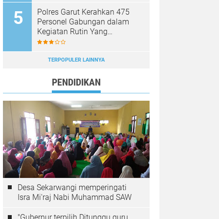
Polres Garut Kerahkan 475
Personel Gabungan dalam
Kegiatan Rutin Yang
Ditingkatkan, Ciptakan Situasi
Kamtibmas Tetap Aman dan
Kondusif
TERPOPULER LAINNYA
PENDIDIKAN
Desa Sekarwangi memperingati
Isra Mi'raj Nabi Muhammad SAW
"Gubernur terpilih Ditunggu guru