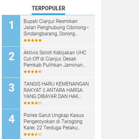
TERPOPULER
Bupati Cianjur Resmikan
Jalan Penghubung Cibinong–
Sindangbarang, Dorong
Konektivitas dan
Pertumbuhan Ekonomi
Cianjur Selatan
Aktivis Soroti Kebijakan UHC
Cut-Off di Cianjur, Desak
Pemkab Pulihkan Jaminan
Kesehatan Warga
TANGIS HARU KEMENANGAN
RAKYAT || ANTARA HARGA
YANG DIBAYAR DAN HAK
YANG DIRAMPAS
Polres Garut Ungkap Kasus
Pengeroyokan di Tarogong
Kaler, 22 Terduga Pelaku
Berhasil Diamankan