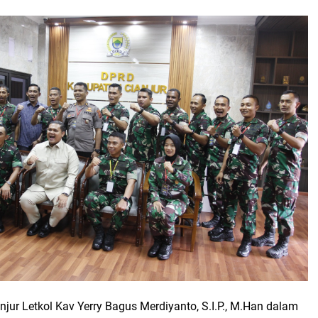
ur Letkol Kav Yerry Bagus Merdiyanto, S.I.P., M.Han dalam