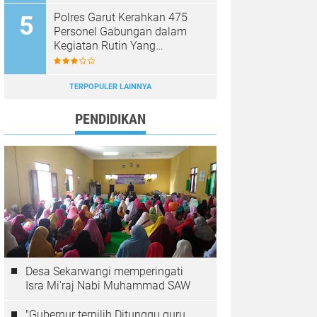
Polres Garut Kerahkan 475
Personel Gabungan dalam
Kegiatan Rutin Yang
Ditingkatkan, Ciptakan Situasi
Kamtibmas Tetap Aman dan
Kondusif
TERPOPULER LAINNYA
PENDIDIKAN
Desa Sekarwangi memperingati
Isra Mi'raj Nabi Muhammad SAW
"Gubernur terpilih Ditunggu guru