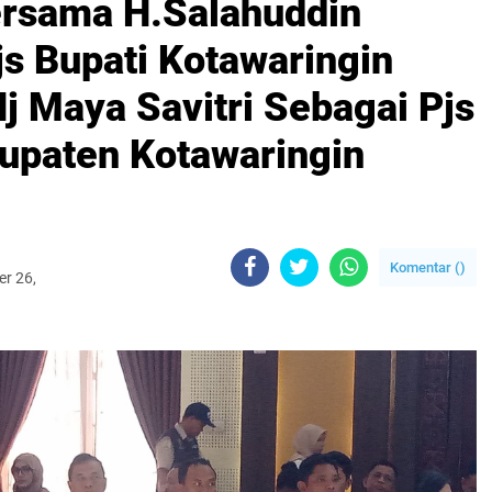
ersama H.Salahuddin
js Bupati Kotawaringin
j Maya Savitri Sebagai Pjs
upaten Kotawaringin
Komentar (
)
er 26,