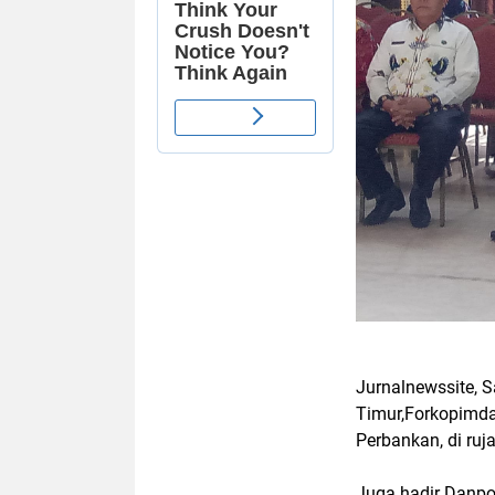
Jurnalnewssite, 
Timur,Forkopimda,
Perbankan, di ruj
Juga hadir Danpo