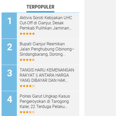
TERPOPULER
Aktivis Soroti Kebijakan UHC
Cut-Off di Cianjur, Desak
Pemkab Pulihkan Jaminan
Kesehatan Warga
Bupati Cianjur Resmikan
Jalan Penghubung Cibinong–
Sindangbarang, Dorong
Konektivitas dan
Pertumbuhan Ekonomi
Cianjur Selatan
TANGIS HARU KEMENANGAN
RAKYAT || ANTARA HARGA
YANG DIBAYAR DAN HAK
YANG DIRAMPAS
Polres Garut Ungkap Kasus
Pengeroyokan di Tarogong
Kaler, 22 Terduga Pelaku
Berhasil Diamankan