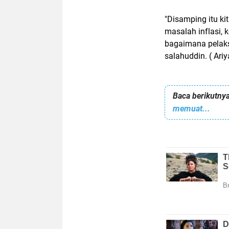
"Disamping itu ki
masalah inflasi, 
bagaimana pelaksa
salahuddin. ( Ariy
Baca berikutnya
memuat...