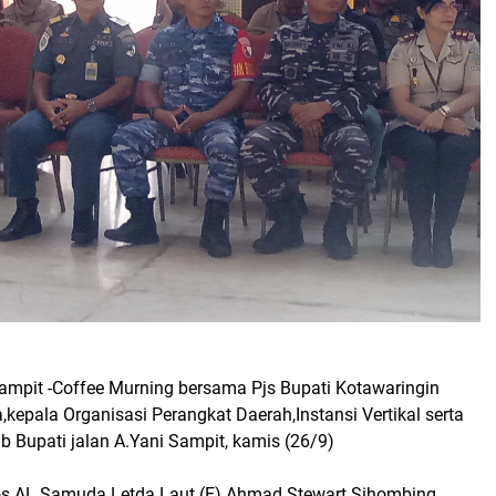
Sampit -Coffee Murning bersama Pjs Bupati Kotawaringin
kepala Organisasi Perangkat Daerah,Instansi Vertikal serta
ab Bupati jalan A.Yani Sampit, kamis (26/9)
s AL Samuda Letda Laut (E) Ahmad Stewart Sihombing,