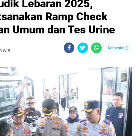
dik Lebaran 2025,
aksanakan Ramp Check
an Umum dan Tes Urine
Komentar (
)
25 WIB