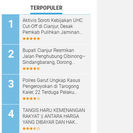
TERPOPULER
Aktivis Soroti Kebijakan UHC
Cut-Off di Cianjur, Desak
Pemkab Pulihkan Jaminan
Kesehatan Warga
Bupati Cianjur Resmikan
Jalan Penghubung Cibinong–
Sindangbarang, Dorong
Konektivitas dan
Pertumbuhan Ekonomi
Cianjur Selatan
Polres Garut Ungkap Kasus
Pengeroyokan di Tarogong
Kaler, 22 Terduga Pelaku
Berhasil Diamankan
TANGIS HARU KEMENANGAN
RAKYAT || ANTARA HARGA
YANG DIBAYAR DAN HAK
YANG DIRAMPAS