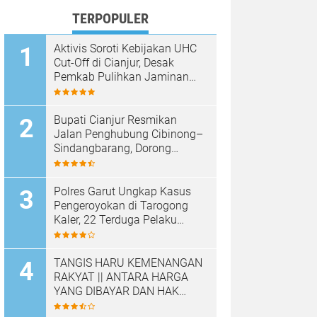
TERPOPULER
Aktivis Soroti Kebijakan UHC
Cut-Off di Cianjur, Desak
Pemkab Pulihkan Jaminan
Kesehatan Warga
Bupati Cianjur Resmikan
Jalan Penghubung Cibinong–
Sindangbarang, Dorong
Konektivitas dan
Pertumbuhan Ekonomi
Cianjur Selatan
Polres Garut Ungkap Kasus
Pengeroyokan di Tarogong
Kaler, 22 Terduga Pelaku
Berhasil Diamankan
TANGIS HARU KEMENANGAN
RAKYAT || ANTARA HARGA
YANG DIBAYAR DAN HAK
YANG DIRAMPAS