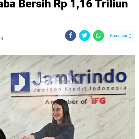
ba Bersih Rp 1,16 Triliun
Komentar (
)
IB