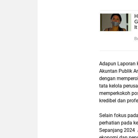
Adapun Laporan k
Akuntan Publik A
dengan memperole
tata kelola perusa
memperkokoh posi
kredibel dan profe
Selain fokus pad
perhatian pada k
Sepanjang 2024 J
ekonomi dan pend