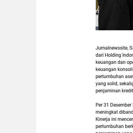
Jurnalnewssite, S
dari Holding Indo
keuangan dan ope
keuangan konsoli
pertumbuhan aset
yang solid, seka
penjaminan kredit
Per 31 Desember 2
meningkat diband
Kinerja ini menc
pertumbuhan berke