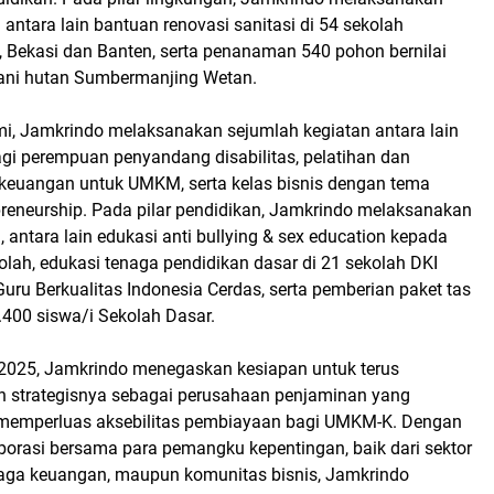
 antara lain bantuan renovasi sanitasi di 54 sekolah
, Bekasi dan Banten, serta penanaman 540 pohon bernilai
ani hutan Sumbermanjing Wetan.
mi, Jamkrindo melaksanakan sejumlah kegiatan antara lain
i perempuan penyandang disabilitas, pelatihan dan
i keuangan untuk UMKM, serta kelas bisnis dengan tema
preneurship. Pada pilar pendidikan, Jamkrindo melaksanakan
, antara lain edukasi anti bullying & sex education kepada
olah, edukasi tenaga pendidikan dasar di 21 sekolah DKI
uru Berkualitas Indonesia Cerdas, serta pemberian paket tas
.400 siswa/i Sekolah Dasar.
025, Jamkrindo menegaskan kesiapan untuk terus
n strategisnya sebagai perusahaan penjaminan yang
 memperluas aksebilitas pembiayaan bagi UMKM-K. Dengan
orasi bersama para pemangku kepentingan, baik dari sektor
aga keuangan, maupun komunitas bisnis, Jamkrindo