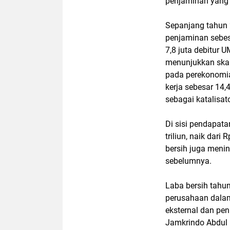
penjaminan yang 
Sepanjang tahun 
penjaminan sebes
7,8 juta debitur U
menunjukkan skal
pada perekonomia
kerja sebesar 14,
sebagai katalisa
Di sisi pendapat
triliun, naik dari
bersih juga mening
sebelumnya.
Laba bersih tahu
perusahaan dalam
eksternal dan pe
Jamkrindo Abdul 