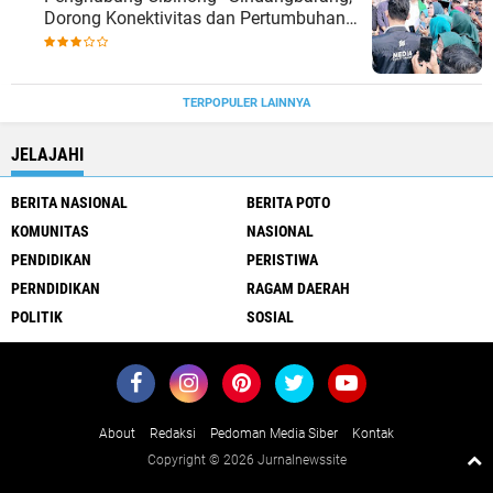
Dorong Konektivitas dan Pertumbuhan
Ekonomi Cianjur Selatan
TERPOPULER LAINNYA
JELAJAHI
BERITA NASIONAL
BERITA POTO
KOMUNITAS
NASIONAL
PENDIDIKAN
PERISTIWA
PERNDIDIKAN
RAGAM DAERAH
POLITIK
SOSIAL
About
Redaksi
Pedoman Media Siber
Kontak
Copyright ©
2026 Jurnalnewssite