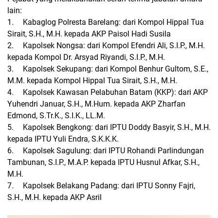
lain:
1.
Kabaglog Polresta Barelang: dari Kompol Hippal Tua
Sirait, S.H., M.H. kepada AKP Paisol Hadi Susila
2.
Kapolsek Nongsa: dari Kompol Efendri Ali, S.I.P., M.H.
kepada Kompol Dr. Arsyad Riyandi, S.I.P., M.H.
3.
Kapolsek Sekupang: dari Kompol Benhur Gultom, S.E.,
M.M. kepada Kompol Hippal Tua Sirait, S.H., M.H.
4.
Kapolsek Kawasan Pelabuhan Batam (KKP): dari AKP
Yuhendri Januar, S.H., M.Hum. kepada AKP Zharfan
Edmond, S.Tr.K., S.I.K., LL.M.
5.
Kapolsek Bengkong: dari IPTU Doddy Basyir, S.H., M.H.
kepada IPTU Yuli Endra, S.K.K.K.
6.
Kapolsek Sagulung: dari IPTU Rohandi Parlindungan
Tambunan, S.I.P., M.A.P. kepada IPTU Husnul Afkar, S.H.,
M.H.
7.
Kapolsek Belakang Padang: dari IPTU Sonny Fajri,
S.H., M.H. kepada AKP Asril