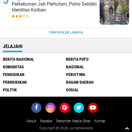
Perkebunan Jati Perhutani, Polisi Selidiki
Identitas Korban
TERPOPULER LAINNYA
JELAJAHI
BERITA NASIONAL
BERITA POTO
KOMUNITAS
NASIONAL
PENDIDIKAN
PERISTIWA
PERNDIDIKAN
RAGAM DAERAH
POLITIK
SOSIAL
About
Redaksi
Pedoman Media Siber
Kontak
Copyright ©
2026 Jurnalnewssite