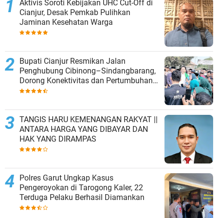
Aktivis Soroti Kebijakan UHC Cut-Off di
Cianjur, Desak Pemkab Pulihkan
Jaminan Kesehatan Warga
Bupati Cianjur Resmikan Jalan
Penghubung Cibinong–Sindangbarang,
Dorong Konektivitas dan Pertumbuhan
Ekonomi Cianjur Selatan
TANGIS HARU KEMENANGAN RAKYAT ||
ANTARA HARGA YANG DIBAYAR DAN
HAK YANG DIRAMPAS
Polres Garut Ungkap Kasus
Pengeroyokan di Tarogong Kaler, 22
Terduga Pelaku Berhasil Diamankan