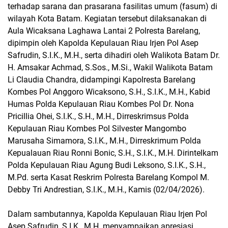
terhadap sarana dan prasarana fasilitas umum (fasum) di
wilayah Kota Batam. Kegiatan tersebut dilaksanakan di
Aula Wicaksana Laghawa Lantai 2 Polresta Barelang,
dipimpin oleh Kapolda Kepulauan Riau Irjen Pol Asep
Safrudin, S.I.K., M.H., serta dihadiri oleh Walikota Batam Dr.
H. Amsakar Achmad, S.Sos., M.Si., Wakil Walikota Batam
Li Claudia Chandra, didampingi Kapolresta Barelang
Kombes Pol Anggoro Wicaksono, S.H., S.I.K., M.H., Kabid
Humas Polda Kepulauan Riau Kombes Pol Dr. Nona
Pricillia Ohei, S.I.K., S.H., M.H., Dirreskrimsus Polda
Kepulauan Riau Kombes Pol Silvester Mangombo
Marusaha Simamora, S.I.K., M.H., Dirreskrimum Polda
Kepualauan Riau Ronni Bonic, S.H., S.I.K., M.H. Dirintelkam
Polda Kepulauan Riau Agung Budi Leksono, S.I.K., S.H.,
M.Pd. serta Kasat Reskrim Polresta Barelang Kompol M.
Debby Tri Andrestian, S.I.K., M.H., Kamis (02/04/2026).
Dalam sambutannya, Kapolda Kepulauan Riau Irjen Pol
Asep Safrudin, S.I.K., M.H. menyampaikan apresiasi