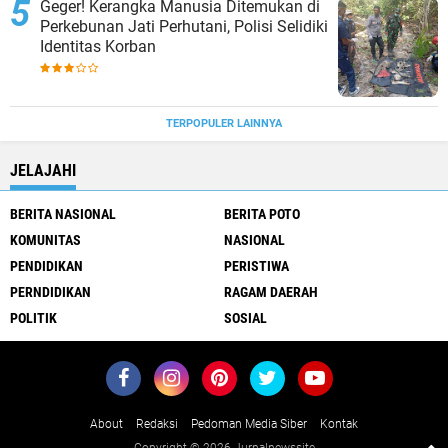
Geger! Kerangka Manusia Ditemukan di
Perkebunan Jati Perhutani, Polisi Selidiki
Identitas Korban
TERPOPULER LAINNYA
JELAJAHI
BERITA NASIONAL
BERITA POTO
KOMUNITAS
NASIONAL
PENDIDIKAN
PERISTIWA
PERNDIDIKAN
RAGAM DAERAH
POLITIK
SOSIAL
About
Redaksi
Pedoman Media Siber
Kontak
Copyright ©
2026 Jurnalnewssite