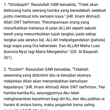
1. *Shodaqoh*: Rasulullah SAW bersabda, "Tidak akan
berkurang harta seorang hamba yang bersedekah, sedekah
justru membuat kita semakin kaya." (HR. Imam Ahmad)
Allah SWT berfirman, "Perumpamaan orang yang
menafkahkan hartanya di jalan ALLAH seperti sebutir
benih yang menumbuhkan tujuh tangkai, pada setiap
tangkai ada seratus biji. ALLAH melipatgandakan (pahala)
bagi siapa yang Dia kehendaki. Dan ALLAH Maha Luas
(karunia-Nya) lagi Maha Mengetahui." (QS. Al Baqarah:
261)
2. *Dzolim*: Rasulullah SAW bersabda, "Tidaklah
seseorang yang didzolimi lalu ia bersabar atasnya
melainkan Allah akan menambahkan kemuliaan
kepadanya." (HR. Imam Ahmad) Allah SWT berfirman, "Hai
hamba-hamba-Ku, sesungguhnya Aku telah
mengharamkan kezaliman bagi diri-Ku, dan Aku jadikan ia
haram di antara kamu, maka janganlah kamu saling