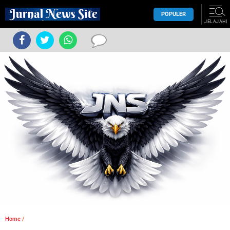
POPULER
JELAJAHI
Home
/