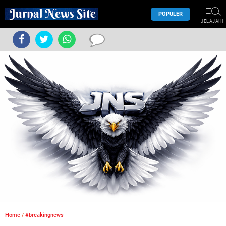
POPULER
JELAJAHI
Home
/
#breakingnews