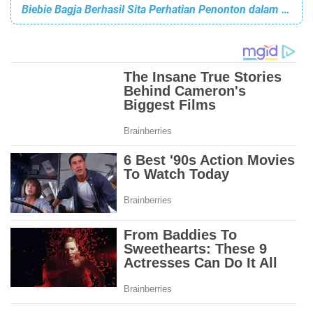
Biebie Bagja Berhasil Sita Perhatian Penonton dalam Fashion Show Pakaian Sunda di Art Center Garut