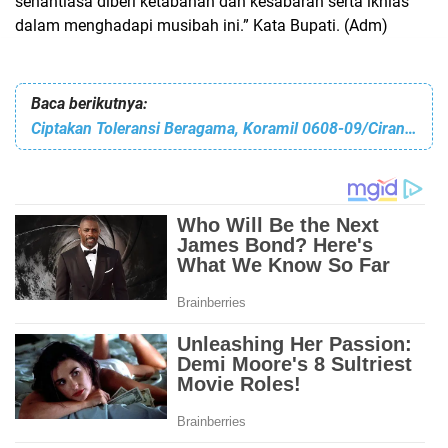
senantiasa diberi ketabahan dan kesabaran serta ikhlas
dalam menghadapi musibah ini.” Kata Bupati. (Adm)
Baca berikutnya:
Ciptakan Toleransi Beragama, Koramil 0608-09/Ciranjang Bantu Bersihkan Gereja