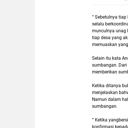
“ Sebetulnya tia
selalu berkoordin
munculnya unag le
tiap desa yang a
memuaskan yang t
Selain itu kata A
sumbangan. Dari 
memberikan sum
Ketika ditanya bu
menjelaskan bahw
Namun dalam hal 
sumbangan.
“ Ketika yangber
konfirmasi kepada