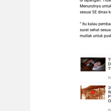
di lapangan. Tid
Menurutnya untu
sesuai SE dinas k
“ Itu kalau pemba
surat sehat sesua
mutlak untuk pusk