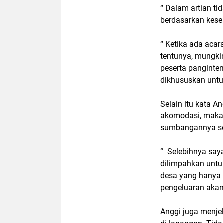
“ Dalam artian ti
berdasarkan kese
“ Ketika ada aca
tentunya, mungkin
peserta panginten
dikhususkan untuk 
Selain itu kata A
akomodasi, maka 
sumbangannya se
“ Selebihnya saya
dilimpahkan untu
desa yang hanya s
pengeluaran akan 
Anggi juga menj