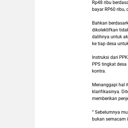
Rp48 ribu berdas
bayar RP60 ribu,
Bahkan berdasark
dikolektifkan ti
dalihnya untuk a
ke tiap desa untu
Instruksi dari PP
PPS tingkat desa
kontra.
Menanggapi hal i
klarifikasinya. D
memberikan penj
“ Sebelumnya mun
bukan semacam ins