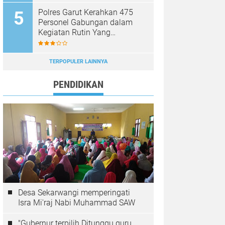
Polres Garut Kerahkan 475
Personel Gabungan dalam
Kegiatan Rutin Yang
Ditingkatkan, Ciptakan Situasi
Kamtibmas Tetap Aman dan
Kondusif
TERPOPULER LAINNYA
PENDIDIKAN
Desa Sekarwangi memperingati
Isra Mi'raj Nabi Muhammad SAW
"Gubernur terpilih Ditunggu guru