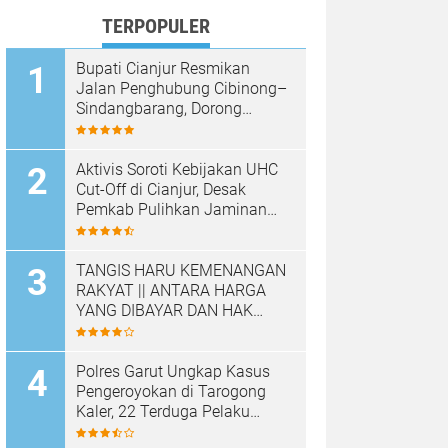
TERPOPULER
Bupati Cianjur Resmikan
Jalan Penghubung Cibinong–
Sindangbarang, Dorong
Konektivitas dan
Pertumbuhan Ekonomi
Cianjur Selatan
Aktivis Soroti Kebijakan UHC
Cut-Off di Cianjur, Desak
Pemkab Pulihkan Jaminan
Kesehatan Warga
TANGIS HARU KEMENANGAN
RAKYAT || ANTARA HARGA
YANG DIBAYAR DAN HAK
YANG DIRAMPAS
Polres Garut Ungkap Kasus
Pengeroyokan di Tarogong
Kaler, 22 Terduga Pelaku
Berhasil Diamankan