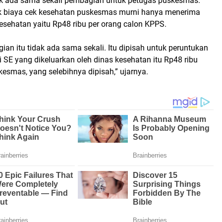
ak ada sama sekali pembagian untuk petugas puskesmas.
k biaya cek kesehatan puskesmas murni hanya menerima
esehatan yaitu Rp48 ribu per orang calon KPPS.
gian itu tidak ada sama sekali. Itu dipisah untuk peruntukan
i SE yang dikeluarkan oleh dinas kesehatan itu Rp48 ribu
esmas, yang selebihnya dipisah,” ujarnya.