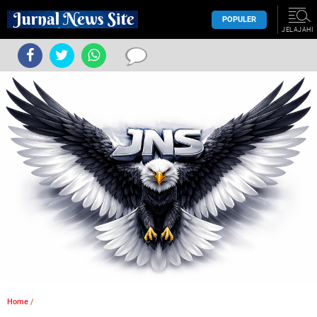
POPULER
JELAJAHI
Home
/