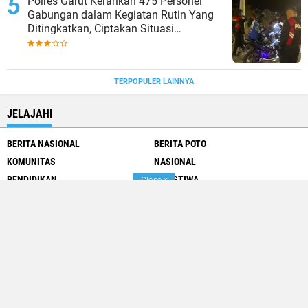
Polres Garut Kerahkan 475 Personel
Gabungan dalam Kegiatan Rutin Yang
Ditingkatkan, Ciptakan Situasi
Kamtibmas Tetap Aman dan Kondusif
TERPOPULER LAINNYA
JELAJAHI
BERITA NASIONAL
BERITA POTO
KOMUNITAS
NASIONAL
PENDIDIKAN
PERISTIWA
Close
x
PERNDIDIKAN
RAGAM DAERAH
POLITIK
SOSIAL
About
Redaksi
Pedoman Media Siber
Kontak
Copyright ©
2026 Jurnalnewssite