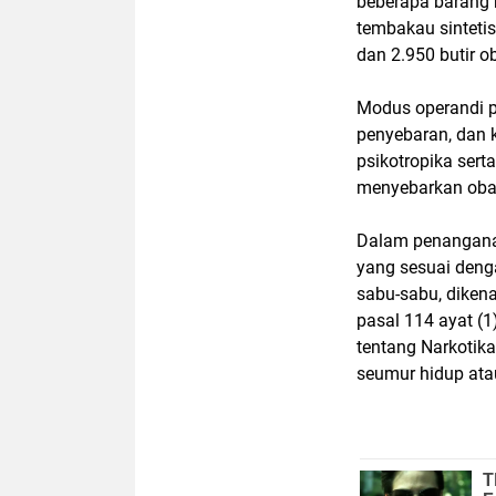
beberapa barang 
tembakau sintetis,
dan 2.950 butir ob
Modus operandi p
penyebaran, dan 
psikotropika sert
menyebarkan obat 
Dalam penanganan
yang sesuai deng
sabu-sabu, dikenak
pasal 114 ayat (1
tentang Narkoti
seumur hidup ata