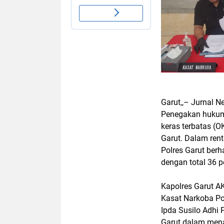
Garut,,– Jurnal N
Penegakan hukum 
keras terbatas (O
Garut. Dalam ren
Polres Garut berh
dengan total 36 p
Kapolres Garut AK
Kasat Narkoba Po
Ipda Susilo Adhi 
Garut dalam mena