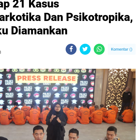
ap 21 Kasus
rkotika Dan Psikotropika,
ku Diamankan
Komentar (
)
B