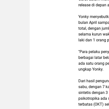
release di depan
Yonky menyebutka
bulan April samp
total, dengan jum
selama kurun wak
laki dan 1 orang
"Para pelaku pen
berbagai latar be
ada satu orang pe
ungkap Yonky.
Dari hasil pengu
sabu, dengan 7 k
sintetis dengan 
psikotropika ada 
terbatas (OKT) s