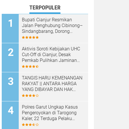
TERPOPULER
Bupati Cianjur Resmikan
Jalan Penghubung Cibinong–
Sindangbarang, Dorong
Konektivitas dan
Pertumbuhan Ekonomi
Cianjur Selatan
Aktivis Soroti Kebijakan UHC
Cut-Off di Cianjur, Desak
Pemkab Pulihkan Jaminan
Kesehatan Warga
TANGIS HARU KEMENANGAN
RAKYAT || ANTARA HARGA
YANG DIBAYAR DAN HAK
YANG DIRAMPAS
Polres Garut Ungkap Kasus
Pengeroyokan di Tarogong
Kaler, 22 Terduga Pelaku
Berhasil Diamankan