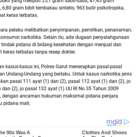
bukti yang meliputi 25,1 gram sabu-sabu, 87,45 gram
 6,80 gram bibit tembakau sintetis, 963 butir psikotropika,
at keras terbatas.
ara pelaku melibatkan penyimpanan, pemilikan, penanaman,
konsumsi narkotika. Selain itu, ada dugaan penyalahgunaan
a tindak pidana di bidang kesehatan dengan menjual dan
keras terbatas tanpa resep dokter.
 kasus-kasus ini, Polres Garut menerapkan pasal-pasal
an Undang-Undang yang berlaku. Untuk kasus narkotika jenis
an pasal 111 ayat (1) dan (2), pasal 112 ayat (1) dan (2), jo
) dan (2), jo pasal 132 ayat (1) UU RI No 35 Tahun 2009
ka, dengan ancaman hukuman maksimal pidana penjara
u pidana mati.