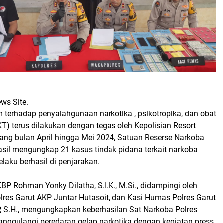
ews Site.
terhadap penyalahgunaan narkotika , psikotropika, dan obat
KT) terus dilakukan dengan tegas oleh Kepolisian Resort
tang bulan April hingga Mei 2024, Satuan Reserse Narkoba
asil mengungkap 21 kasus tindak pidana terkait narkoba
elaku berhasil di penjarakan.
BP Rohman Yonky Dilatha, S.I.K., M.Si., didampingi oleh
lres Garut AKP Juntar Hutasoit, dan Kasi Humas Polres Garut
P, S.H., mengungkapkan keberhasilan Sat Narkoba Polres
nggulangi peredaran gelap narkotika dengan kegiatan press