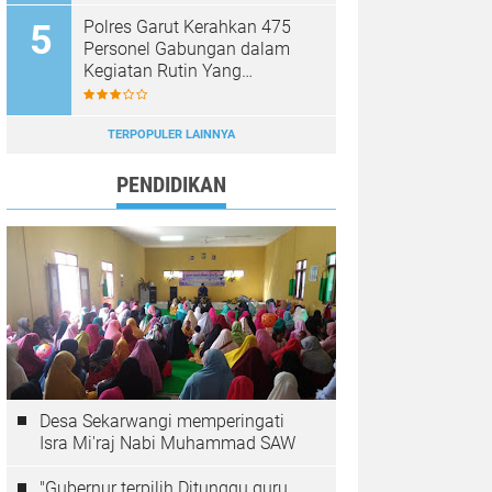
Polres Garut Kerahkan 475
Personel Gabungan dalam
Kegiatan Rutin Yang
Ditingkatkan, Ciptakan Situasi
Kamtibmas Tetap Aman dan
Kondusif
TERPOPULER LAINNYA
PENDIDIKAN
Desa Sekarwangi memperingati
Isra Mi'raj Nabi Muhammad SAW
"Gubernur terpilih Ditunggu guru