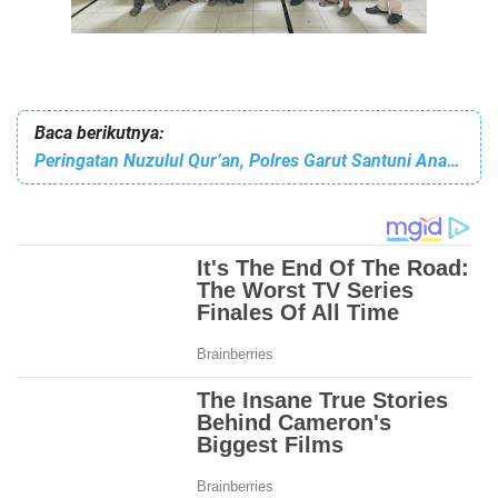
Baca berikutnya:
Peringatan Nuzulul Qur’an, Polres Garut Santuni Anak Yatim dan Pererat Kebersamaan Lewat Buka Puasa Bersama