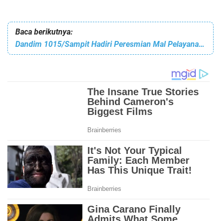
Baca berikutnya:
Dandim 1015/Sampit Hadiri Peresmian Mal Pelayanan Publik dan Rama Tamah Hari Jadi Ke 70 Kab. Kotim