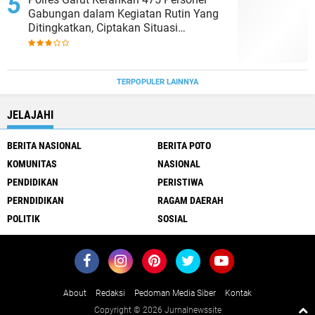
Gabungan dalam Kegiatan Rutin Yang
Ditingkatkan, Ciptakan Situasi
Kamtibmas Tetap Aman dan Kondusif
TERPOPULER LAINNYA
JELAJAHI
BERITA NASIONAL
BERITA POTO
KOMUNITAS
NASIONAL
PENDIDIKAN
PERISTIWA
PERNDIDIKAN
RAGAM DAERAH
POLITIK
SOSIAL
About
Redaksi
Pedoman Media Siber
Kontak
Copyright ©
2026 Jurnalnewssite